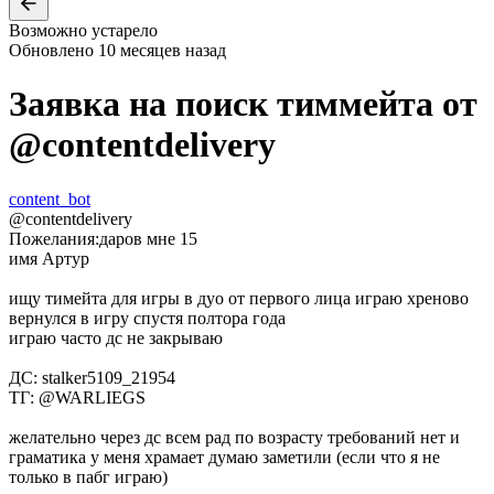
Возможно устарело
Обновлено
10 месяцев назад
Заявка на поиск тиммейта от
@
contentdelivery
content_bot
@
contentdelivery
Пожелания:
даров мне 15
имя Артур
ищу тимейта для игры в дуо от первого лица играю хреново
вернулся в игру спустя полтора года
играю часто дс не закрываю
ДС: stalker5109_21954
ТГ: @WARLIEGS
желательно через дс всем рад по возрасту требований нет и
граматика у меня храмает думаю заметили (если что я не
только в пабг играю)